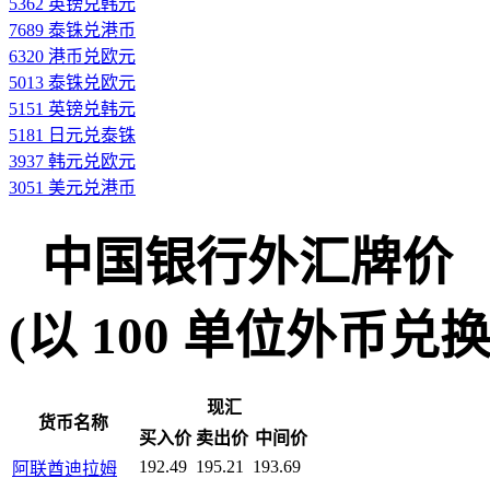
5362 英镑兑韩元
7689 泰铢兑港币
6320 港币兑欧元
5013 泰铢兑欧元
5151 英镑兑韩元
5181 日元兑泰铢
3937 韩元兑欧元
3051 美元兑港币
中国银行外汇牌价
(以 100 单位外币兑换人民
现汇
货币名称
买入价
卖出价
中间价
192.49
195.21
193.69
阿联酋迪拉姆