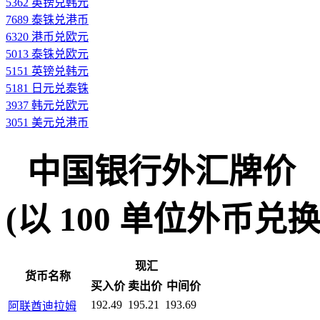
5362 英镑兑韩元
7689 泰铢兑港币
6320 港币兑欧元
5013 泰铢兑欧元
5151 英镑兑韩元
5181 日元兑泰铢
3937 韩元兑欧元
3051 美元兑港币
中国银行外汇牌价
(以 100 单位外币兑换人民
现汇
货币名称
买入价
卖出价
中间价
192.49
195.21
193.69
阿联酋迪拉姆